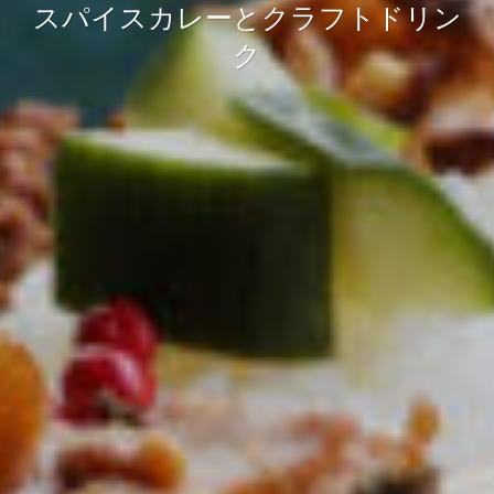
ご近所暮らしが楽しくなるまちの実
スパイスカレーとクラフトドリン
今日は少し寄り道して、自分時間
験室
ク